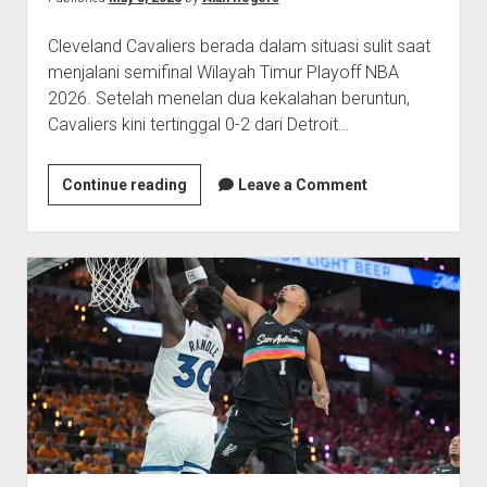
Cleveland Cavaliers berada dalam situasi sulit saat
menjalani semifinal Wilayah Timur Playoff NBA
2026. Setelah menelan dua kekalahan beruntun,
Cavaliers kini tertinggal 0-2 dari Detroit…
Cavaliers
Continue reading
Leave a Comment
Tertinggal
2-
0,
James
Harden
Masih
Sulit
Bangkit