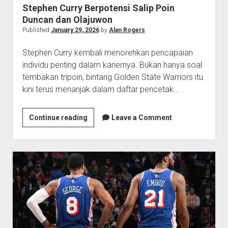
Stephen Curry Berpotensi Salip Poin
Duncan dan Olajuwon
Published
January 29, 2026
by
Alan Rogers
Stephen Curry kembali menorehkan pencapaian
individu penting dalam kariernya. Bukan hanya soal
tembakan tripoin, bintang Golden State Warriors itu
kini terus menanjak dalam daftar pencetak…
Stephen
Continue reading
Leave a Comment
Curry
Berpotensi
Salip
Poin
Duncan
dan
Olajuwon