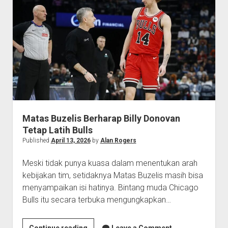
Blazers,
Lolos
ke
Semifinal
Barat
Matas Buzelis Berharap Billy Donovan
Tetap Latih Bulls
Published
April 13, 2026
by
Alan Rogers
Meski tidak punya kuasa dalam menentukan arah
kebijakan tim, setidaknya Matas Buzelis masih bisa
menyampaikan isi hatinya. Bintang muda Chicago
Bulls itu secara terbuka mengungkapkan…
Matas
Continue reading
Leave a Comment