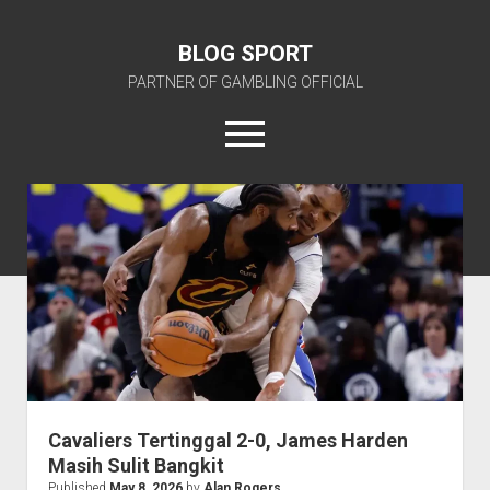
BLOG SPORT
PARTNER OF GAMBLING OFFICIAL
open
menu
BLOG
SPORT
BLOG SPORT OFFICIAL
Posts
Cavaliers Tertinggal 2-0, James Harden
Masih Sulit Bangkit
Published
May 8, 2026
by
Alan Rogers