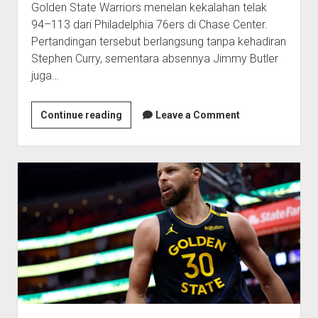
Golden State Warriors menelan kekalahan telak
94–113 dari Philadelphia 76ers di Chase Center.
Pertandingan tersebut berlangsung tanpa kehadiran
Stephen Curry, sementara absennya Jimmy Butler
juga…
Draymond
Continue reading
Leave a Comment
Green
Mengaku
Siap
Jika
Warriors
Menukarnya