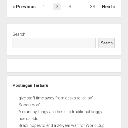
Antar
Posts
Previous
1
2
3
…
33
Next
Rockets
pagination
Kalahkan
Pistons
Sidebar
Search
Search
Postingan Terbaru
give staff time away from desks to ‘enjoy’
Socceroos’
A crunchy, tangy antithesis to traditional soggy
rice salads
Brazil hopes to end a 24-year wait for World Cup