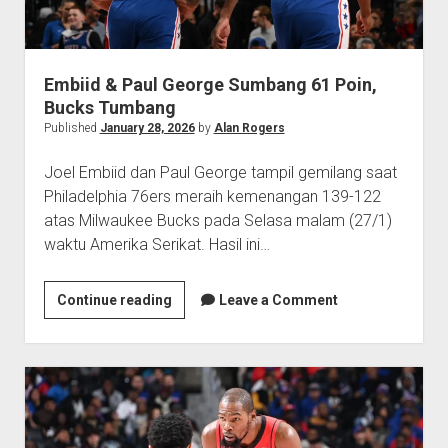
Embiid & Paul George Sumbang 61 Poin,
Bucks Tumbang
Published
January 28, 2026
by
Alan Rogers
Joel Embiid dan Paul George tampil gemilang saat
Philadelphia 76ers meraih kemenangan 139-122
atas Milwaukee Bucks pada Selasa malam (27/1)
waktu Amerika Serikat. Hasil ini…
Embiid
Continue reading
Leave a Comment
&
Paul
George
Sumbang
61
Poin,