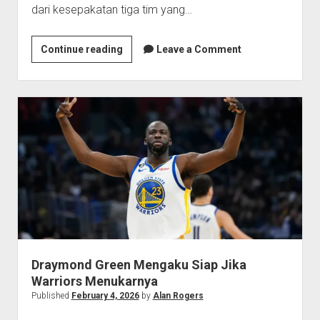
dari kesepakatan tiga tim yang…
Chris
Continue reading
Leave a Comment
Paul
Berlabuh
ke
Raptors
Lewat
Skema
Tiga
Tim
Draymond Green Mengaku Siap Jika
Warriors Menukarnya
Published
February 4, 2026
by
Alan Rogers