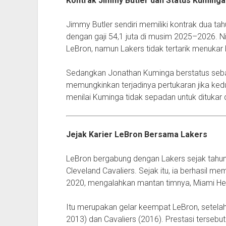
Kontrak Jimmy Butler dan Status Kuminga
Jimmy Butler sendiri memiliki kontrak dua ta
dengan gaji 54,1 juta di musim 2025–2026. N
LeBron, namun Lakers tidak tertarik menukar 
Sedangkan Jonathan Kuminga berstatus seb
memungkinkan terjadinya pertukaran jika kedu
menilai Kuminga tidak sepadan untuk dituka
Jejak Karier LeBron Bersama Lakers
LeBron bergabung dengan Lakers sejak tahun
Cleveland Cavaliers. Sejak itu, ia berhasil
2020, mengalahkan mantan timnya, Miami He
Itu merupakan gelar keempat LeBron, setela
2013) dan Cavaliers (2016). Prestasi terse