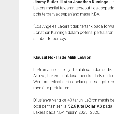
Jimmy Butler III atau Jonathan Kuminga
se
Lakers menilai tawaran tersebut tidak sepad
poin terbanyak sepanjang masa NBA.
“Los Angeles Lakers tidak tertarik pada forw
Jonathan Kuminga dalam potensi pertukaran 
sumber terpercaya.
Klausul No-Trade Milik LeBron
LeBron James menjadi salah satu dari sediki
Artinya, Lakers tidak bisa menukar LeBron ta
Warriors terlihat serius, peluang ini sangat k
meminta pertukaran.
Di usianya yang ke-40 tahun, LeBron masih 
opsi pemain senilai
52,6 juta Dolar AS
pada J
Lakers pada NBA musim 2025–2026.