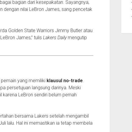
bagai bagian dari kesepakatan. Sayangnya,
an dengan nilai LeBron James, sang pencetak
arda Golden State Warriors Jimmy Butler atau
LeBron James,” tulis
Lakers Daily
mengutip
t pemain yang memiliki
klausul no-trade
.
npa persetujuan langsung darinya. Meski
ecil karena LeBron sendiri belum pernah
bertahan bersama Lakers setelah mengambil
uli lalu. Hal ini memastikan ia tetap membela