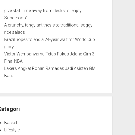
give staff time away from desks to ‘enjoy’
Socceroos’
A crunchy, tangy antithesis to traditional soggy
rice salads
Brazil hopes to end a 24-year wait for World Cup
glory.
Victor Wembanyama Tetap Fokus Jelang Gim 3
Final NBA
Lakers Angkat Rohan Ramadas Jadi Asisten GM
Baru
Kategori
Basket
Lifestyle