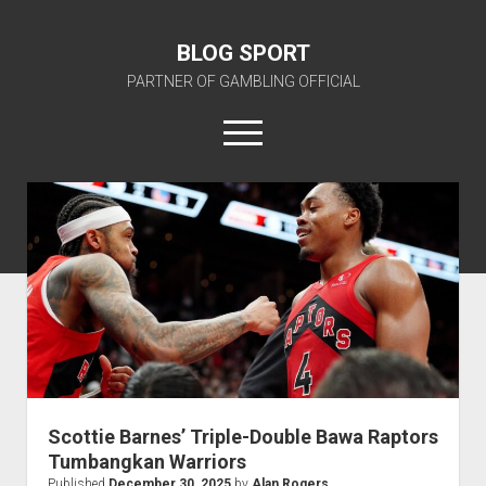
BLOG SPORT
PARTNER OF GAMBLING OFFICIAL
open
menu
BLOG SPORT OFFICIAL
Scottie Barnes’ Triple-Double Bawa Raptors
Tumbangkan Warriors
Published
December 30, 2025
by
Alan Rogers