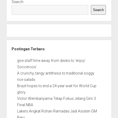
Search
Search
Postingan Terbaru
give staff time away from desks to ‘enjoy’
Socceroos’
A crunchy, tangy antithesis to traditional soggy
rice salads
Brazil hopes to end a 24-year wait for World Cup
glory.
Victor Wembanyama Tetap Fokus Jelang Gim 3
Final NBA
Lakers Angkat Rohan Ramadas Jadi Asisten GM
Baru