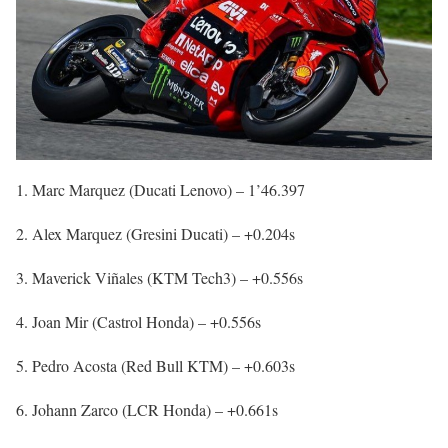
Marc Marquez (Ducati Lenovo) – 1’46.397
Alex Marquez (Gresini Ducati) – +0.204s
Maverick Viñales (KTM Tech3) – +0.556s
Joan Mir (Castrol Honda) – +0.556s
Pedro Acosta (Red Bull KTM) – +0.603s
Johann Zarco (LCR Honda) – +0.661s