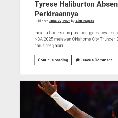
Tyrese Haliburton Absen 
Perkiraannya
Published
June 27, 2025
by
Alan Rogers
Indiana Pacers dan para penggemarnya mene
NBA 2025 melawan Oklahoma City Thunder. Bi
harus menjalani…
Tyrese
Continue reading
Leave a Comment
Haliburton
Absen
Usai
Operasi,
Ini
Perkiraannya