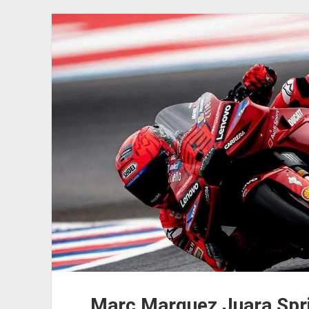
Indonesia
Kirim
Atlet
Terbanyak
Ketiga
Marc Marquez Juara Spri