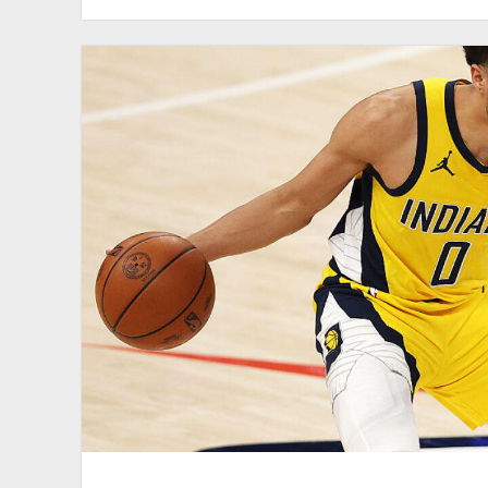
Bertahan
di
Timberwolves
Meski
Bisa
Jadi
Starter