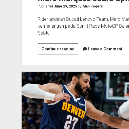
Published
June 29, 2025
by
Alan Rogers
Rider andalan Ducati Lenovo Team, Marc Ma
kemenangan pada Sprint Race MotoGP Belanda
Sabtu…
Marc
Continue reading
Leave a Comment
Marquez
Juara
Sprint
di
Belanda
2025