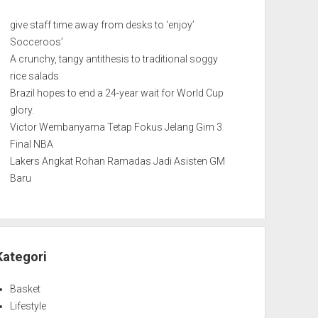
give staff time away from desks to ‘enjoy’
Socceroos’
A crunchy, tangy antithesis to traditional soggy
rice salads
Brazil hopes to end a 24-year wait for World Cup
glory.
Victor Wembanyama Tetap Fokus Jelang Gim 3
Final NBA
Lakers Angkat Rohan Ramadas Jadi Asisten GM
Baru
Kategori
Basket
Lifestyle